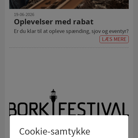
19-06-2026
Oplevelser med rabat
Er du klar til at opleve spænding, sjov og eventyr?
LÆS MERE
Cookie-samtykke