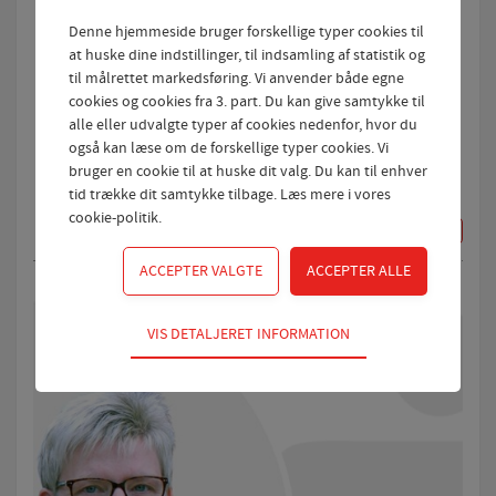
Denne hjemmeside bruger forskellige typer cookies til
at huske dine indstillinger, til indsamling af statistik og
til målrettet markedsføring. Vi anvender både egne
cookies og cookies fra 3. part. Du kan give samtykke til
alle eller udvalgte typer af cookies nedenfor, hvor du
10-06-2026
også kan læse om de forskellige typer cookies. Vi
Bork Festival 2026
bruger en cookie til at huske dit valg. Du kan til enhver
tid trække dit samtykke tilbage. Læs mere i
vores
Når noget giver mening
cookie-politik
.
LÆS MERE
Teknisk
VIS DETALJERET INFORMATION
Tekniske cookies er nødvendige for hjemmesidens
grundlæggende funktioner som fx navigation,
adgangskontrol samt indkøbskurv og kan derfor ikke
fravælges.
Statistik