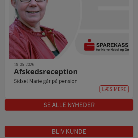
Statistik-cookies bruges til at optimere design,
brugervenlighed og effektiviteten af en hjemmeside.
Fx ved at indsamle besøgsstatistik om antal besøg og
hvordan hjemmesiden bruges.
Personalisering
Personaliserings-cookies (tracking-cookies) indsamler
brugerens digitale fodspor på tværs af flere
hjemmesider og registrerer, hvad brugeren
interesserer sig for/søger på for at kunne
19-05-2026
personalisere indholdet på en hjemmeside - dvs. vise
Afskedsreception
indhold, som kan være interessant for den enkelte
Sidsel Marie går på pension
bruger.
LÆS MERE
Markedsføring
Markedsførings-cookies (tracking-cookies) indsamler
SE ALLE NYHEDER
brugerens digitale fodspor på tværs af flere
hjemmesider og registrerer, hvad brugeren
interesserer sig for/søger på for at kunne vise
personrettede annoncer, når denne færdes på
BLIV KUNDE
internettet.