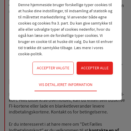
Denne hjemmeside bruger forskellige typer cookies til
virksomheder, som sender regninger ud og det giver dig en
række fordele:
at huske dine indstillinger, til indsamling af statistik og
til målrettet markedsføring. Vi anvender både egne
Indbetalingerne kommer direkte ind på kontoen.
cookies og cookies fra 3. part. Du kan give samtykke til
Større overblik og dermed bedre likviditetsstyring.
alle eller udvalgte typer af cookies nedenfor, hvor du
Besparelse på rentedage, når alle indbetalinger og
også kan læse om de forskellige typer cookies. Vi
udbetalinger sker på samme konto.
bruger en cookie til at huske dit valg. Du kan til enhver
Mulighed for integrering i virksomhedens
tid trække dit samtykke tilbage. Læs mere i
vores
økonomisystem.
cookie-politik
.
Virksomheden vælger selv, om man vil have
meddelelse om indbetalingerne via kontoudskriftet,
pr. brev eller elektronisk via NetBank.
Du kan selv udskrive selv FI-kort
Teknisk
VIS DETALJERET INFORMATION
Tekniske cookies er nødvendige for hjemmesidens
Der gælder specielle krav for produktion/udskrivning af FI-
grundlæggende funktioner som fx navigation,
kort. Hvis disse krav overholdes, kan du enten selv udskrive
adgangskontrol samt indkøbskurv og kan derfor ikke
FI-kortene eller lade en blanketleverandør levere
fravælges.
indbetalingskortene. Kontakt os for betingelserne.
Statistik
Er du interesseret i at høre mere om "Det Fælles
Statistik-cookies bruges til at optimere design,
kontakte en af
Indbetalingskort" er du velkommen til at