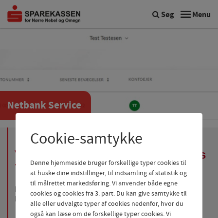
Søg
Menu
Netbank Service
Cookie-samtykke
Vores Hotline har åbent alle ugens
Denne hjemmeside bruger forskellige typer cookies til
7 dage
at huske dine indstillinger, til indsamling af statistik og
til målrettet markedsføring. Vi anvender både egne
Får du brug for hjælp til NetBank/Mobilbank er vores
cookies og cookies fra 3. part. Du kan give samtykke til
Netbank Service altid klar til at hjælpe dig.
alle eller udvalgte typer af cookies nedenfor, hvor du
også kan læse om de forskellige typer cookies. Vi