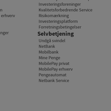
Investeringsforeninger
on
Kvalitetsforbedrende Service
emmesider og registrerer,
l erhverv
Risikomærkning
des på internettet.
Investeringsplatform
n
Forretningsbetingelser
inger
Selvbetjening
Undgå svindel
NetBank
Mobilbank
Mine Penge
MobilePay privat
MobilePay erhverv
Pengeautomat
Netbank Service