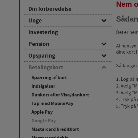
Nem o
Løn og budget
Din forberedelse
Børn
Sådan 
Unge
Basisbetalingskonto
Jokerkonto
Investering
Det er nem
Basiskonto
Net- og mobilbank
Pension
Af hensyn 
Budgetkonto
dine kort f
Ratepension
Opsparing
Studieforsikring
Alderspension
Sådan gør
Børneopsparing
Betalingskort
Livrente
Opsparingskonto
Spærring af kort
1. Log på
Pensionsinfo
Etableringskonto
2. Vælg "M
Indsigelser
3. Vælg "M
Dankort eller Visa/dankort
4. Tryk på 
Tap med MobilePay
5. Tryk på 
Apple Pay
Google Pay
Mastercard kreditkort