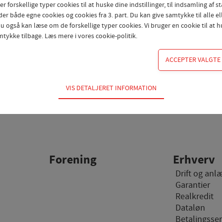
orskellige typer cookies til at huske dine indstillinger, til indsamling af sta
er både egne cookies og cookies fra 3. part. Du kan give samtykke til alle el
 også kan læse om de forskellige typer cookies. Vi bruger en cookie til at hu
mtykke tilbage. Læs mere i
vores cookie-politik
.
VIS DETALJERET INFORMATION
dvendige for hjemmesidens grundlæggende funktioner som fx navigation, a
r ikke fravælges.
 til at optimere design, brugervenlighed og effektiviteten af en hjemmeside.
al besøg og hvordan hjemmesiden bruges.
Forening
Erhverv
Drift og anl
ing
Garantier
 (tracking-cookies) indsamler brugerens digitale fodspor på tværs af flere 
Realkredit
en interesserer sig for/søger på for at kunne personalisere indholdet på en 
Dataløn
teressant for den enkelte bruger.
Betalingsser