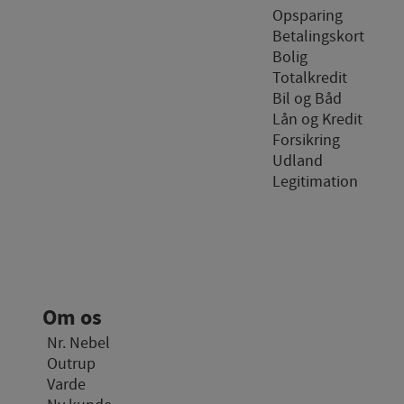
Opsparing
Markedsføri
Betalingskort
Markedsførings-cookies (
Bolig
hvad brugeren interesser
Totalkredit
Bil og Båd
Lån og Kredit
Forsikring
Udland
Legitimation
Om os
Nr. Nebel
Outrup
Varde