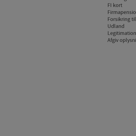
FI kort
ng
Firmapensi
tracking-cookies) indsamler brugerens digitale fodspor på tværs af flere hj
Forsikring ti
er sig for/søger på for at kunne vise personrettede annoncer, når denne fær
Udland
Legitimatio
Afgiv oplysn