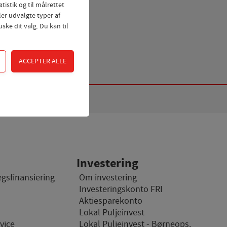
tistik og til målrettet
ler udvalgte typer af
ske dit valg. Du kan til
dgangskontrol samt
 Fx ved at indsamle
Investering
ægsfinansiering
Om investering
Investeringskonto FRI
hjemmesider og
Aktiesparekonto
hjemmeside - dvs. vise
Lokal Puljeinvest
vice
Lokal Puljeinvest - Børneops.