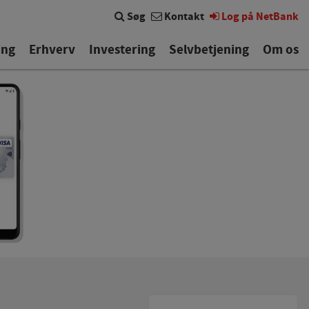
Søg
Kontakt
Log på NetBank
ing
Erhverv
Investering
Selvbetjening
Om os