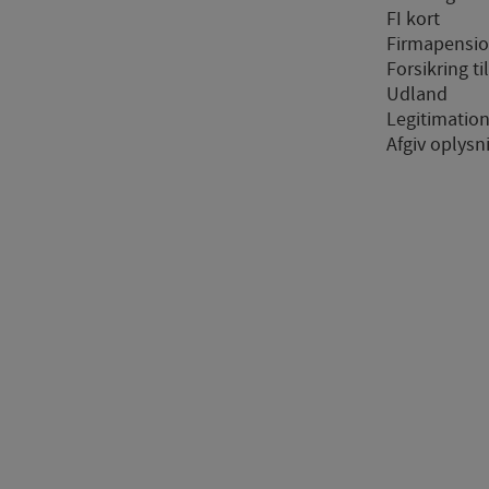
FI kort
ng
Firmapensi
tracking-cookies) indsamler brugerens digitale fodspor på tværs af flere hj
Forsikring ti
er sig for/søger på for at kunne vise personrettede annoncer, når denne fær
Udland
Legitimatio
Afgiv oplysn