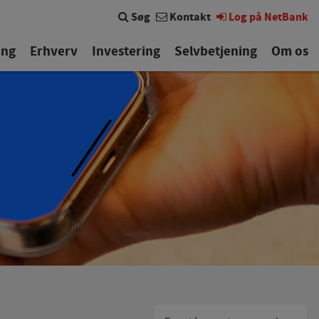
Søg
Kontakt
Log på NetBank
ing
Erhverv
Investering
Selvbetjening
Om os