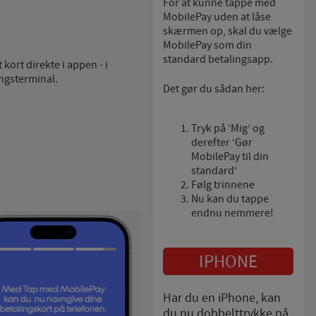
For at kunne tappe med
MobilePay uden at låse
skærmen op, skal du vælge
MobilePay som din
standard betalingsapp.
kort direkte i appen - i
ngsterminal.
Det gør du sådan her:
Tryk på ‘Mig’ og
derefter ‘Gør
MobilePay til din
standard’
Følg trinnene
Nu kan du tappe
endnu nemmere!
IPHONE
Har du en iPhone, kan
du nu dobbelttrykke på