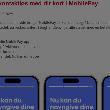
kontaktløs med dit kort i MobilePay
 du i gang
 det, du allerede bruger MobilePay til, kan du nu også betale med dit 
det, på restauranten, i boghandlen… ja, alle steder med en betali
din MobilePay-app
 på ‘Aktiver nu’ helt øverst
 trinnene
var det. Nu kan du tappe