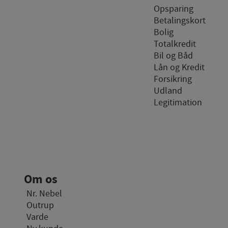
Opsparing
Markedsføri
Betalingskort
Markedsførings-cookies (
Bolig
hvad brugeren interesser
Totalkredit
Bil og Båd
Lån og Kredit
Forsikring
Udland
Legitimation
Om os
Nr. Nebel
Outrup
Varde