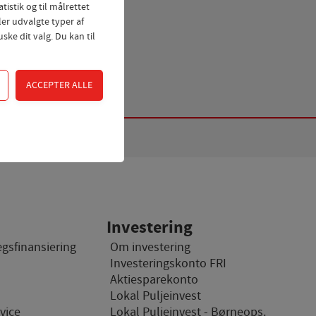
tistik og til målrettet
ler udvalgte typer af
ske dit valg. Du kan til
dgangskontrol samt
 Fx ved at indsamle
Investering
ægsfinansiering
Om investering
Investeringskonto FRI
hjemmesider og
Aktiesparekonto
hjemmeside - dvs. vise
Lokal Puljeinvest
vice
Lokal Puljeinvest - Børneops.