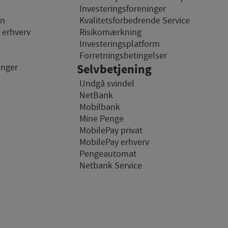
Investeringsforeninger
on
Kvalitetsforbedrende Service
emmesider og registrerer,
l erhverv
Risikomærkning
des på internettet.
Investeringsplatform
n
Forretningsbetingelser
inger
Selvbetjening
Undgå svindel
NetBank
Mobilbank
Mine Penge
MobilePay privat
MobilePay erhverv
Pengeautomat
Netbank Service