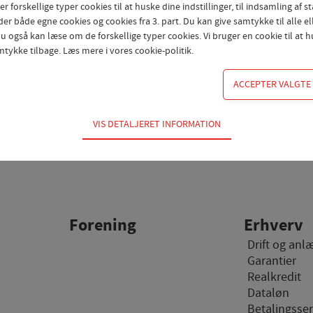
orskellige typer cookies til at huske dine indstillinger, til indsamling af sta
er både egne cookies og cookies fra 3. part. Du kan give samtykke til alle el
 også kan læse om de forskellige typer cookies. Vi bruger en cookie til at hu
mtykke tilbage. Læs mere i
vores cookie-politik
.
VIS DETALJERET INFORMATION
dvendige for hjemmesidens grundlæggende funktioner som fx navigation, a
r ikke fravælges.
 til at optimere design, brugervenlighed og effektiviteten af en hjemmeside.
al besøg og hvordan hjemmesiden bruges.
Forening
Erhverv
Drift og anl
ing
Garantier
 (tracking-cookies) indsamler brugerens digitale fodspor på tværs af flere 
Realkredit
en interesserer sig for/søger på for at kunne personalisere indholdet på en 
Dataløn
teressant for den enkelte bruger.
Betalingsser