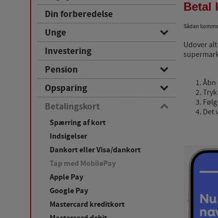
Betal 
Løn og budget
Din forberedelse
Børn
Sådan kommer
Unge
Basisbetalingskonto
Udover alt
Jokerkonto
Investering
Basiskonto
supermarke
Net- og mobilbank
Pension
Budgetkonto
Åbn 
Ratepension
Opsparing
Studieforsikring
Tryk
Alderspension
Følg
Børneopsparing
Betalingskort
Det 
Livrente
Opsparingskonto
Spærring af kort
Pensionsinfo
Etableringskonto
Indsigelser
Dankort eller Visa/dankort
Tap med MobilePay
Apple Pay
Google Pay
Mastercard kreditkort