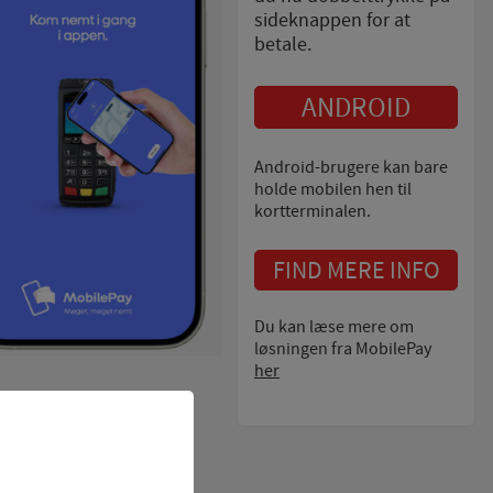
sideknappen for at
betale.
ANDROID
Android-brugere kan bare
holde mobilen hen til
kortterminalen.
FIND MERE INFO
Du kan læse mere om
løsningen fra MobilePay
her