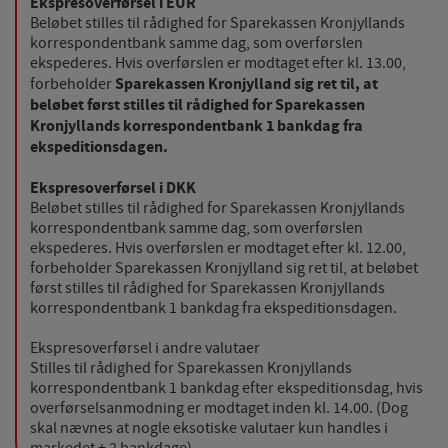
Ekspresoverførsel i EUR
brugervenlighed og effektiviteten af en hjemmeside.
Beløbet stilles til rådighed for Sparekassen Kronjyllands
Fx ved at indsamle besøgsstatistik om antal besøg og
korrespondentbank samme dag, som overførslen
hvordan hjemmesiden bruges.
ekspederes. Hvis overførslen er modtaget efter kl. 13.00,
Sparekassen Kronjylland sig ret til, at
forbeholder
Personalisering
beløbet først stilles til rådighed for Sparekassen
Personaliserings-cookies (tracking-cookies) indsamler
Kronjyllands korrespondentbank 1 bankdag fra
brugerens digitale fodspor på tværs af flere
ekspeditionsdagen.
hjemmesider og registrerer, hvad brugeren
interesserer sig for/søger på for at kunne
Ekspresoverførsel i DKK
personalisere indholdet på en hjemmeside - dvs. vise
Beløbet stilles til rådighed for Sparekassen Kronjyllands
indhold, som kan være interessant for den enkelte
korrespondentbank samme dag, som overførslen
bruger.
ekspederes. Hvis overførslen er modtaget efter kl. 12.00,
forbeholder Sparekassen Kronjylland sig ret til, at beløbet
først stilles til rådighed for Sparekassen Kronjyllands
Markedsføring
korrespondentbank 1 bankdag fra ekspeditionsdagen.
Markedsførings-cookies (tracking-cookies) indsamler
brugerens digitale fodspor på tværs af flere
Ekspresoverførsel i andre valutaer
hjemmesider og registrerer, hvad brugeren
Stilles til rådighed for Sparekassen Kronjyllands
interesserer sig for/søger på for at kunne vise
korrespondentbank 1 bankdag efter ekspeditionsdag, hvis
personrettede annoncer, når denne færdes på
overførselsanmodning er modtaget inden kl. 14.00. (Dog
internettet.
skal nævnes at nogle eksotiske valutaer kun handles i