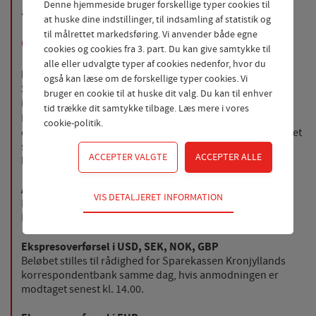
Denne hjemmeside bruger forskellige typer cookies til
afsender- og modtagerbank.
at huske dine indstillinger, til indsamling af statistik og
til målrettet markedsføring. Vi anvender både egne
Overførselstyper
cookies og cookies fra 3. part. Du kan give samtykke til
alle eller udvalgte typer af cookies nedenfor, hvor du
EU-betaling:
også kan læse om de forskellige typer cookies. Vi
Skal du foretage en betaling til udlandet i EUR til lande
bruger en cookie til at huske dit valg. Du kan til enhver
indenfor EU/EØS, har du modtagerbankens korrekte
tid trække dit samtykke tilbage. Læs mere i
vores
BIC-code og modtagerens IBAN-nummer, bliver din
cookie-politik
.
overførsel automatisk overført som en EU-betaling. Beløbet
stilles til rådighed for korrespondent- banken efter 2
bankdage.
Almindelig overførsel
Teknisk
VIS DETALJERET INFORMATION
Beløbet stilles til rådighed for Sparekassen
Tekniske cookies er nødvendige for hjemmesidens
Kronjyllands korrespondentbank efter 2 bankdage.
grundlæggende funktioner som fx navigation,
adgangskontrol samt indkøbskurv og kan derfor ikke
Ekspresoverførsel i USD, SEK, NOK, GBP
fravælges.
Beløbet stilles til rådighed for Sparekassen Kronjyllands
korrespondentbank samme dag, hvis anmodningen er
Statistik
modtaget senest kl. 14.00.
Statistik-cookies bruges til at optimere design,