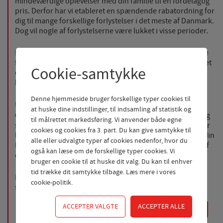
mindeværdige oplevelser med din familie til en fordelagtig
pris. Derfor har vi etableret en spændende rabatordning for
dig til mange forskellige forlystelser i det meste af Danmark.
Dog vil nogle af forlystelserne være lukket i visse perioder.
Danmark er hjemsted for en overflod af sjove og hyggelige
forlystelser, der vil vække den indre eventyrlyst i jer. Uanset
Cookie-samtykke
om I er frygtløse fartdjævle, naturelskere eller
kulturinteresseret, er der noget for enhver smag og alder.
Denne hjemmeside bruger forskellige typer cookies til
Randers Regnskov, Bonbon-land,
Uanset om I vælger
at huske dine indstillinger, til indsamling af statistik og
Givskud Zoo
eller en helt fjerde forlystelsespark, er en ting
til målrettet markedsføring. Vi anvender både egne
sikker: I vil forlade stedet med et smil på læben, minder for
cookies og cookies fra 3. part. Du kan give samtykke til
livet og en følelse af glæde og samhørighed. Danmark er din
alle eller udvalgte typer af cookies nedenfor, hvor du
legeplads, og Sparekassen inviterer dig til at blive en del af
også kan læse om de forskellige typer cookies. Vi
dette magiske univers af sjov og hygge.
bruger en cookie til at huske dit valg. Du kan til enhver
tid trække dit samtykke tilbage. Læs mere i
vores
Billetterne sælges af Mehrwerk ApS gennem en website,
cookie-politik
.
som de administrerer.
KLIK HER