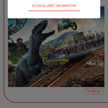
Teknisk
VIS DETALJERET INFORMATION
Tekniske cookies er nødvendige for hjemmesidens
grundlæggende funktioner som fx navigation,
adgangskontrol samt indkøbskurv og kan derfor ikke
fravælges.
Statistik
Statistik-cookies bruges til at optimere design,
brugervenlighed og effektiviteten af en hjemmeside.
Fx ved at indsamle besøgsstatistik om antal besøg og
hvordan hjemmesiden bruges.
Personalisering
Personaliserings-cookies (tracking-cookies) indsamler
brugerens digitale fodspor på tværs af flere
hjemmesider og registrerer, hvad brugeren
interesserer sig for/søger på for at kunne
TILBAGE
personalisere indholdet på en hjemmeside - dvs. vise
indhold, som kan være interessant for den enkelte
bruger.