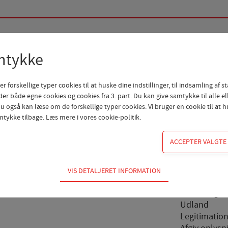
mtykke
orskellige typer cookies til at huske dine indstillinger, til indsamling af sta
Forening
Erhverv
er både egne cookies og cookies fra 3. part. Du kan give samtykke til alle el
 også kan læse om de forskellige typer cookies. Vi bruger en cookie til at hu
Drift og anl
mtykke tilbage. Læs mere i
vores cookie-politik
.
Garantier
Realkredit
Dataløn
Betalingsser
FI kort
VIS DETALJERET INFORMATION
Firmapensi
dvendige for hjemmesidens grundlæggende funktioner som fx navigation, a
r ikke fravælges.
Forsikring ti
Udland
Legitimatio
 til at optimere design, brugervenlighed og effektiviteten af en hjemmeside.