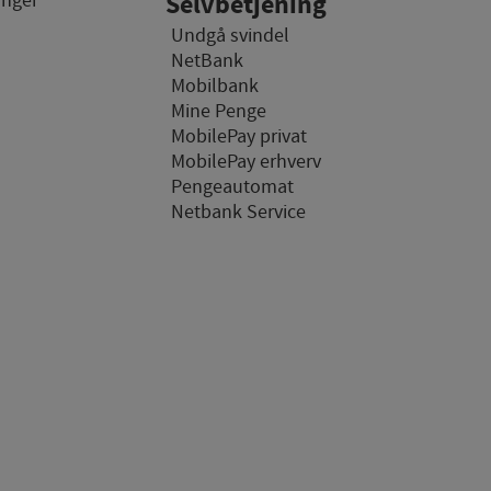
inger
Selvbetjening
Undgå svindel
NetBank
Mobilbank
hjemmesider og
Mine Penge
hjemmeside - dvs. vise
MobilePay privat
MobilePay erhverv
Pengeautomat
Netbank Service
emmesider og registrerer,
des på internettet.