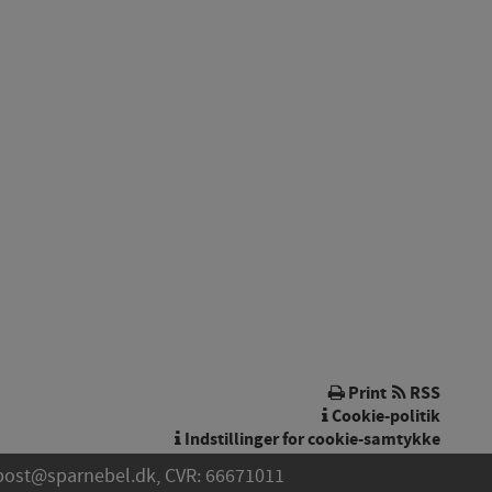
Print
RSS
Cookie-politik
Indstillinger for cookie-samtykke
post@sparnebel.dk
, CVR: 66671011