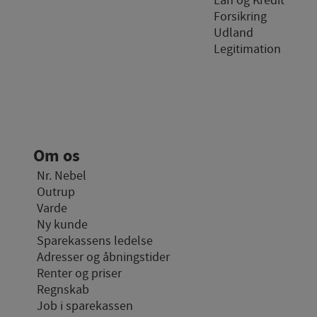
Lån og Kredit
besøgsstatistik om ant
Forsikring
Udland
Personaliser
Legitimation
Personaliserings-cookies
registrerer, hvad bruger
indhold, som kan være in
Markedsføri
Markedsførings-cookies (
Om os
hvad brugeren interesser
Nr. Nebel
Outrup
Varde
Ny kunde
Sparekassens ledelse
Adresser og åbningstider
Renter og priser
Regnskab
Job i sparekassen