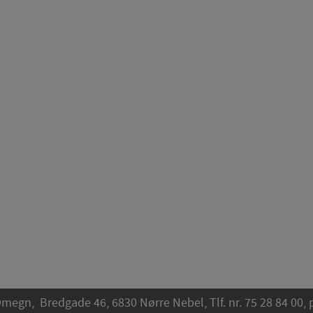
egn, Bredgade 46, 6830 Nørre Nebel, Tlf. nr. 75 28 84 00,