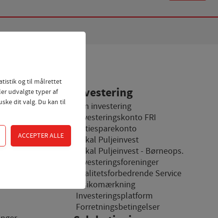
tistik og til målrettet
Investering
ler udvalgte typer af
ske dit valg. Du kan til
ægsfinansiering
Om investering
Investeringskonto FRI
Aktiesparekonto
Lokal Puljeinvest
vice
Lokal Puljeinvest - Børneops.
Investeringsforeninger
on
Kvalitetsforbedrende Service
dgangskontrol samt
l erhverv
Risikomærkning
Investeringsplatform
n
Forretningsbetingelser
 Fx ved at indsamle