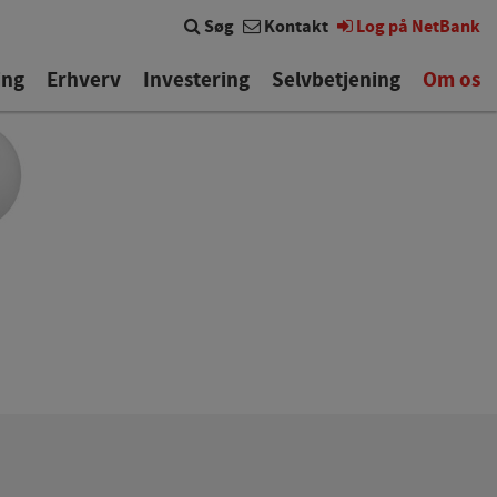
Søg
Kontakt
Log på NetBank
ing
Erhverv
Investering
Selvbetjening
Om os