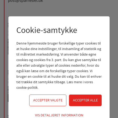
post@sparnebel.dk
Henrik Pedersen
Cookie-samtykke
Pensions- og
investeringsdirektør
Denne hjemmeside bruger forskellige typer cookies til
Telefon
76 52 64 12
at huske dine indstillinger, til indsamling af statistik og
hhp@sparnebel.dk
til målrettet markedsføring. Vi anvender både egne
cookies og cookies fra 3. part. Du kan give samtykke til
alle eller udvalgte typer af cookies nedenfor, hvor du
også kan læse om de forskellige typer cookies. Vi
Per Enevoldsen
bruger en cookie til at huske dit valg. Du kan til enhver
Likviditets- og investeringschef
tid trække dit samtykke tilbage. Læs mere i
vores
cookie-politik
.
Telefon
76 52 64 01
pe@sparnebel.dk
Teknisk
VIS DETALJERET INFORMATION