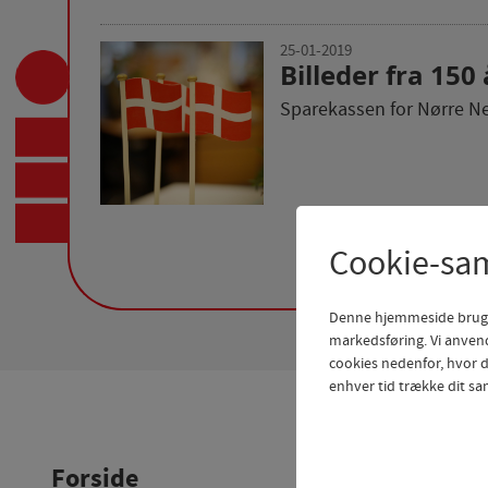
25-01-2019
Billeder fra 150
Sparekassen for Nørre Neb
Cookie-sa
Denne hjemmeside bruger f
markedsføring. Vi anvend
cookies nedenfor, hvor du
enhver tid trække dit sa
Forside
Privat