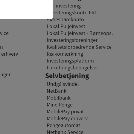
ægsfinansiering
Om investering
dgangskontrol samt
Investeringskonto FRI
Aktiesparekonto
Lokal Puljeinvest
vice
Lokal Puljeinvest - Børneops.
 Fx ved at indsamle
Investeringsforeninger
on
Kvalitetsforbedrende Service
l erhverv
Risikomærkning
Investeringsplatform
hjemmesider og
n
Forretningsbetingelser
hjemmeside - dvs. vise
inger
Selvbetjening
Undgå svindel
NetBank
Mobilbank
emmesider og registrerer,
des på internettet.
Mine Penge
MobilePay privat
MobilePay erhverv
Pengeautomat
Netbank Service