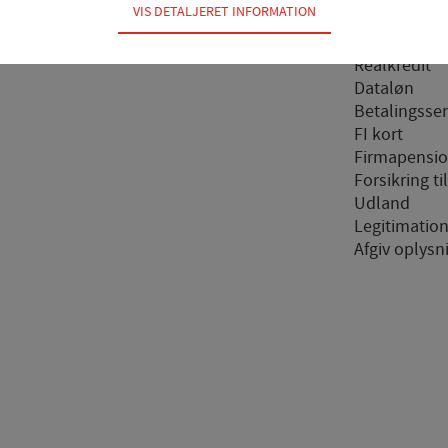
VIS DETALJERET INFORMATION
Drift og anl
dvendige for hjemmesidens grundlæggende funktioner som fx navigation, a
Garantier
r ikke fravælges.
Realkredit
Dataløn
Betalingsser
 til at optimere design, brugervenlighed og effektiviteten af en hjemmeside.
FI kort
al besøg og hvordan hjemmesiden bruges.
Firmapensi
Forsikring ti
ing
Udland
 (tracking-cookies) indsamler brugerens digitale fodspor på tværs af flere 
Legitimatio
en interesserer sig for/søger på for at kunne personalisere indholdet på en 
Afgiv oplysn
teressant for den enkelte bruger.
ng
tracking-cookies) indsamler brugerens digitale fodspor på tværs af flere hj
er sig for/søger på for at kunne vise personrettede annoncer, når denne fær