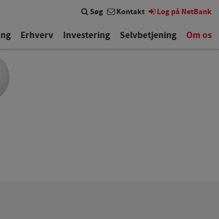
Søg
Kontakt
Log på NetBank
ing
Erhverv
Investering
Selvbetjening
Om os