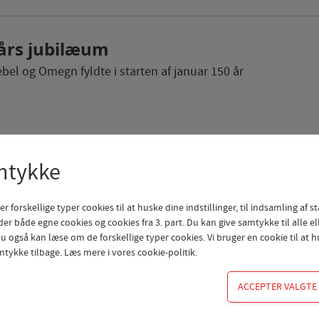
 års jubilæum
el og Omegn fyldte i starten af januar 150 år
mtykke
orskellige typer cookies til at huske dine indstillinger, til indsamling af sta
er både egne cookies og cookies fra 3. part. Du kan give samtykke til alle el
 også kan læse om de forskellige typer cookies. Vi bruger en cookie til at hu
mtykke tilbage. Læs mere i
vores cookie-politik
.
Forening
Erhverv