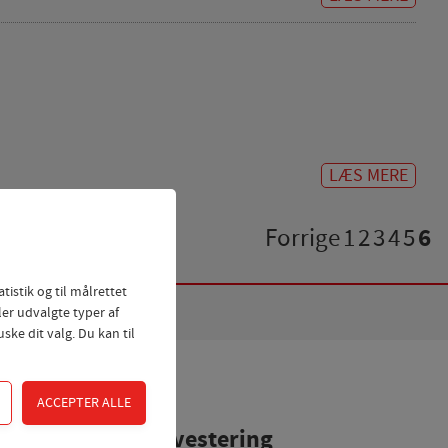
LÆS MERE
Forrige
1
2
3
4
5
6
tistik og til målrettet
ler udvalgte typer af
ske dit valg. Du kan til
Investering