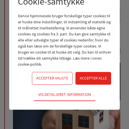
Cookie-samtykke
Denne hjemmeside bruger forskellige typer cookies til
at huske dine indstillinger, til indsamling af statistik og
08-05-2026
til målrettet markedsføring. Vi anvender både egne
God sommer erhverv
cookies og cookies fra 3. part. Du kan give samtykke til
alle eller udvalgte typer af cookies nedenfor, hvor du
Kom til kaffe og rundstykker i sparekassen
også kan læse om de forskellige typer cookies. Vi
LÆS MERE
bruger en cookie til at huske dit valg. Du kan til enhver
tid trække dit samtykke tilbage. Læs mere i
vores
cookie-politik
.
Teknisk
VIS DETALJERET INFORMATION
Tekniske cookies er nødvendige for hjemmesidens
grundlæggende funktioner som fx navigation,
adgangskontrol samt indkøbskurv og kan derfor ikke
fravælges.