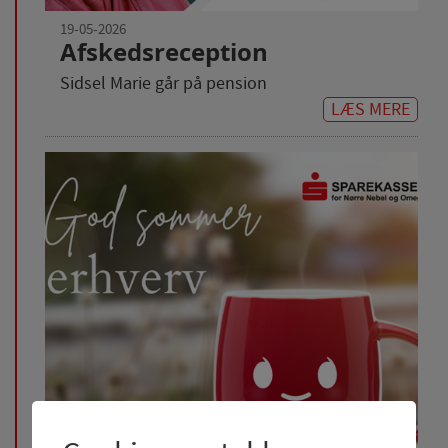
19-05-2026
Afskedsreception
Sidsel Marie går på pension
LÆS MERE